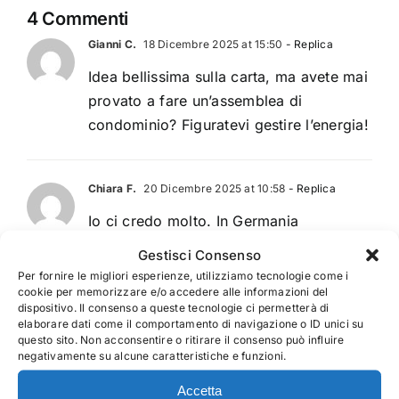
4 Commenti
Gianni C.
18 Dicembre 2025 at 15:50
- Replica
Idea bellissima sulla carta, ma avete mai
provato a fare un’assemblea di
condominio? Figuratevi gestire l’energia!
Chiara F.
20 Dicembre 2025 at 10:58
- Replica
Io ci credo molto. In Germania
funzionano benissimo. Si abbattono i
Gestisci Consenso
costi di rete e si aiuta l’ambiente.
Per fornire le migliori esperienze, utilizziamo tecnologie come i
cookie per memorizzare e/o accedere alle informazioni del
dispositivo. Il consenso a queste tecnologie ci permetterà di
elaborare dati come il comportamento di navigazione o ID unici su
C. Matteo
20 Dicembre 2025 at 15:19
- Replica
questo sito. Non acconsentire o ritirare il consenso può influire
negativamente su alcune caratteristiche e funzioni.
Il problema è la burocrazia italiana. Per
creare una CER servono mille permessi
Accetta