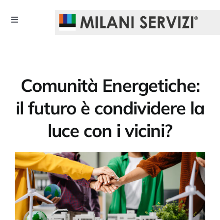
Skip
to
Toggle
content
Navigation
HOME
CHI SIAMO
Comunità Energetiche:
il futuro è condividere la
SERVIZI
luce con i vicini?
UTILITA’
CONVENZIONI
NOTIZIE