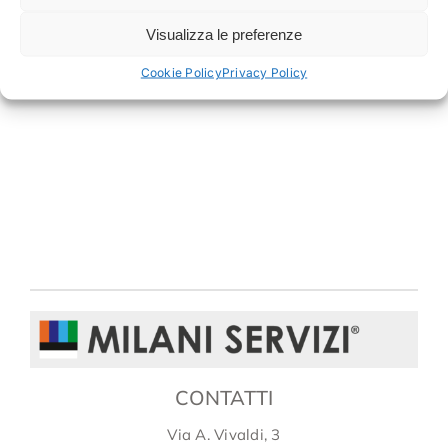
(2700K-3000K)
per zone relax come il
soggiorno, e
Luce Fredda (4000K-5000K)
Visualizza le preferenze
per zone di lavoro come cucina o studio.
Cookie Policy
Privacy Policy
CONTATTI
Via A. Vivaldi, 3