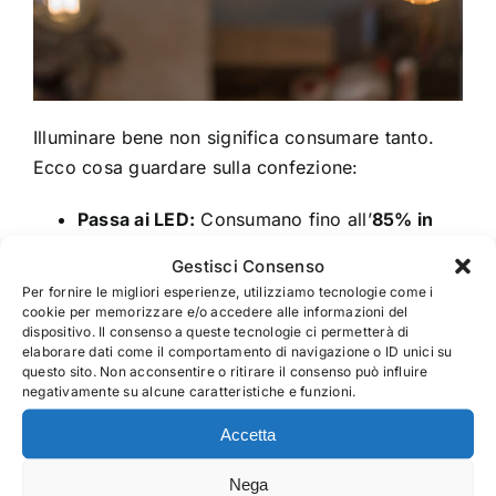
BLOG
CONTATTI
Illuminare bene non significa consumare tanto.
Ecco cosa guardare sulla confezione:
Passa ai LED:
Consumano fino all’
85% in
meno
rispetto alle vecchie lampadine e
Gestisci Consenso
durano molto di più.
Per fornire le migliori esperienze, utilizziamo tecnologie come i
cookie per memorizzare e/o accedere alle informazioni del
Lumen vs Watt:
Non guardare più i Watt
dispositivo. Il consenso a queste tecnologie ci permetterà di
elaborare dati come il comportamento di navigazione o ID unici su
(potenza assorbita), ma i
Lumen (quantità
questo sito. Non acconsentire o ritirare il consenso può influire
di luce emessa)
. Per una stanza media,
negativamente su alcune caratteristiche e funzioni.
servono circa 1000-1500 lumen.
Accetta
Temperatura colore:
Scegli
Luce Calda
Nega