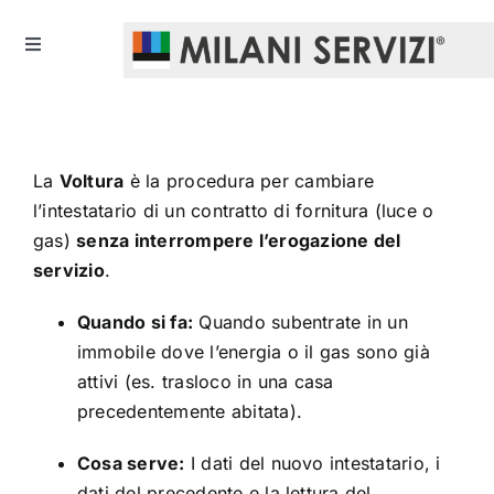
Skip
to
Toggle
content
Navigation
HOME
CHI SIAMO
La
Voltura
è la procedura per cambiare
l’intestatario di un contratto di fornitura (luce o
gas)
senza interrompere l’erogazione del
SERVIZI
servizio
.
UTILITA’
Quando si fa:
Quando subentrate in un
immobile dove l’energia o il gas sono già
attivi (es. trasloco in una casa
CONVENZIONI
precedentemente abitata).
Cosa serve:
I dati del nuovo intestatario, i
NOTIZIE
dati del precedente e la lettura del