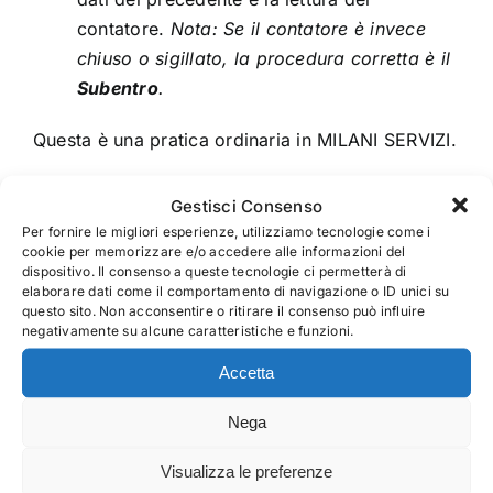
contatore.
Nota: Se il contatore è invece
BLOG
chiuso o sigillato, la procedura corretta è il
Subentro
.
CONTATTI
Questa è una pratica ordinaria in MILANI SERVIZI.
Gestisci Consenso
Per fornire le migliori esperienze, utilizziamo tecnologie come i
su
16 Gennaio 2026
|
Commenti disabilitati
cookie per memorizzare e/o accedere alle informazioni del
Cos’è
dispositivo. Il consenso a queste tecnologie ci permetterà di
una
elaborare dati come il comportamento di navigazione o ID unici su
questo sito. Non acconsentire o ritirare il consenso può influire
Voltura?
negativamente su alcune caratteristiche e funzioni.
Condividi questa notizia,
Accetta
scegli la tua piattaforma!
Nega
Facebook
X
Reddit
LinkedIn
WhatsApp
Telegram
Tumblr
Pinterest
Vk
Xing
Email
Visualizza le preferenze